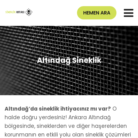
HEMEN ARA
Altındağ Sineklik
Altındağ’da sineklik ihtiyacınız mı var?
O
halde doğru yerdesiniz! Ankara Altındağ
bölgesinde, sineklerden ve diğer haşerelerden
korunmanın en etkili yolu olan sineklik çözümleri